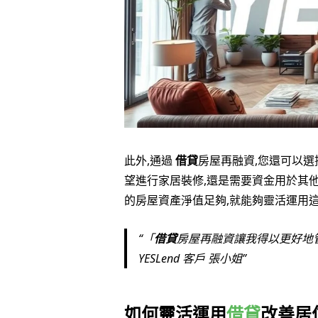
此外,通過
借貸
房屋再融資,您還可以選
望進行家居裝修,還是需要資金用於其他
的房屋資產淨值足夠,就能夠靈活運用
「
借貸
房屋再融資讓我得以更好地管
YESLend 客戶 張小姐
如何靈活運用
借貸
改善居