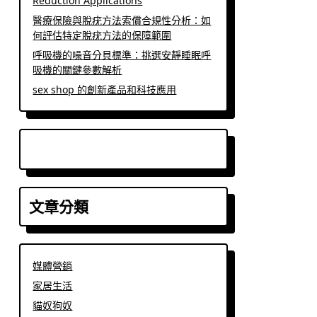
Reduction Applications
醫療保險與脫疣方法索償合規性分析：如
何評估特定脫疣方法的保障範圍
呼吸機的噪音分貝標準：挑選安靜睡眠呼
吸機的關鍵參數解析
sex shop 的創新產品和科技應用
文章分類
媒體營銷
家居生活
貓奴狗奴