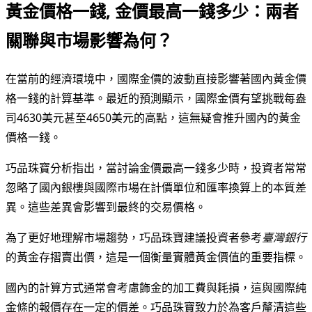
黃金價格一錢, 金價最高一錢多少：兩者
關聯與市場影響為何？
在當前的經濟環境中，國際金價的波動直接影響著國內黃金價
格一錢的計算基準。最近的預測顯示，國際金價有望挑戰每盎
司4630美元甚至4650美元的高點，這無疑會推升國內的黃金
價格一錢。
巧品珠寶分析指出，當討論金價最高一錢多少時，投資者常常
忽略了國內銀樓與國際市場在計價單位和匯率換算上的本質差
異。這些差異會影響到最終的交易價格。
為了更好地理解市場趨勢，巧品珠寶建議投資者參考
臺灣銀行
的黃金存摺賣出價，這是一個衡量實體黃金價值的重要指標。
國內的計算方式通常會考慮飾金的加工費與耗損，這與國際純
金條的報價存在一定的價差。巧品珠寶致力於為客戶釐清這些