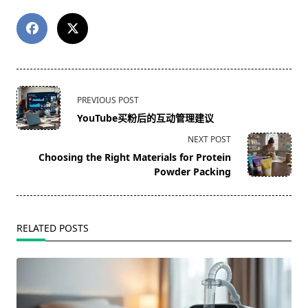
<span
PREVIOUS POST
class="nav-
YouTube买粉后的互动管理建议
subtitle
NEXT POST
screen-
Choosing the Right Materials for Protein
reader-
Powder Packing
text">Page</span>
RELATED POSTS