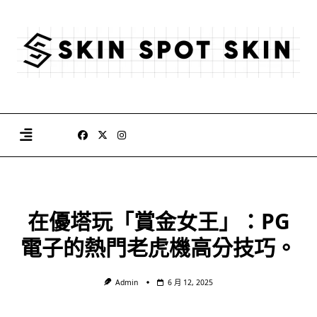
Skip
to
content
在優塔玩「賞金女王」：PG
電子的熱門老虎機高分技巧。
Admin
6 月 12, 2025