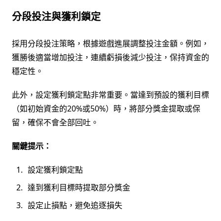
分段投注與獲利鎖定
採用分段投注策略，根據遊戲進展調整投注金額。例如，
獲勝後適當增加投注，連續虧損後減少投注，保持資金的
穩定性。
此外，設定獲利鎖定點非常重要。當達到預設的獲利目標
（如初始資金的20%或50%）時，將部分獎金提取或保
留，確保不會全部回吐。
關鍵提示：
設定獲利鎖定點
達到獲利目標時提取部分獎金
設定止損點，避免追逐損失