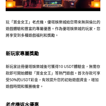
玩「賞金女王」老虎機，優塔娛樂城給您帶來無與倫比的
遊戲體驗和豐富的專屬優惠。作為優塔娛樂城的玩家，您
將享受到多種遊戲福利和獎勵。
新玩家專屬獎勵
新玩家註冊優塔娛樂城後可獲得10 USDT體驗金，無需存
款即可開始體驗「賞金女王」等熱門遊戲。首次存款可享
受50%的USDT彩金，有效提升您的初始遊戲資金，增加
遊戲時間和獲勝機會。
老虎機返水優惠