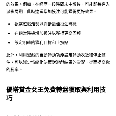
的效果。例如，在經歷一段時間未中獎後，可能即將進入
派彩周期，此時適當增加投注可能獲得更好效果。
觀察遊戲走勢以判斷最佳投注時機
在適當時機增加投注以獲得更高回報
設定明確的獲利目標和止損點
此外，利用遊戲的自動轉動功能設定轉動次數和停止條
件，可以減少情緒化決策對遊戲結果的影響，從而提高你
的勝率。
優塔賞金女王免費轉盤獲取與利用技
巧