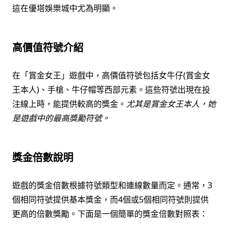
這在優塔娛樂城中尤為明顯。
高價值符號介紹
在「賞金女王」遊戲中，高價值符號包括女牛仔(賞金女
王本人)、手槍、牛仔帽等西部元素。這些符號出現在投
注線上時，能提供較高的獎金。
尤其是賞金女王本人，她
是遊戲中的最高獎勵符號。
獎金倍數說明
遊戲的獎金倍數根據符號類型和連線數量而定。通常，3
個相同符號提供基本獎金，而4個或5個相同符號則提供
更高的倍數獎勵。下面是一個簡單的獎金倍數對照表：