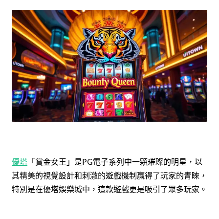
優塔
「賞金女王」是PG電子系列中一顆璀璨的明星，以
其精美的視覺設計和刺激的遊戲機制贏得了玩家的青睞，
特別是在優塔娛樂城中，這款遊戲更是吸引了眾多玩家。