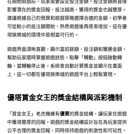
在開始遊戲前，玩家需要設定投注金額。投注金額將直接
影響潛在的獎金回報，投注越高，獲得的獎金也越豐厚。
建議根據自己的預算和遊戲策略選擇合適的金額，初學者
可從較小的投注額開始，熟悉遊戲後再逐漸增加，這在優
塔娛樂城的環境中是相當可行的。
遊戲界面清晰直觀，顯示當前餘額、投注額和獲勝金額，
幫助玩家隨時掌握遊戲狀態。點擊「轉動」按鈕啟動轉
輪，當轉輪停止後，系統會自動計算獎金並顯示在畫面
上，這一切都在優塔娛樂城的遊戲平台上輕鬆實現。
優塔賞金女王的獎金結構與派彩機制
「賞金女王」老虎機擁有
優質
的獎金結構，讓玩家在遊戲
中獲得豐厚的回報。遊戲的獎金結構設計旨在為玩家提供
公平合理的獎金回報，同時保持遊戲的刺激性和可玩性，