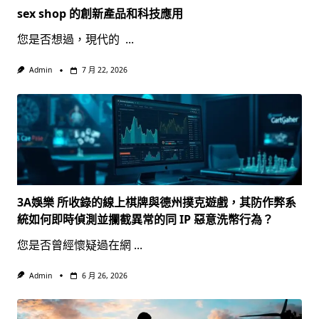
sex shop 的創新產品和科技應用
您是否想過，現代的
...
Admin
7 月 22, 2026
3A娛樂 所收錄的線上棋牌與德州撲克遊戲，其防作弊系
統如何即時偵測並攔截異常的同 IP 惡意洗幣行為？
您是否曾經懷疑過在網
...
Admin
6 月 26, 2026