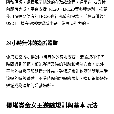
隱私保護，還實現了快速的存取款流程，通常在1-2分鐘
內即可完成。平台支援TRC20、ERC20等多種鏈別，推薦
使用快速又便宜的TRC20進行充值和提款，手續費僅為1
USDT，這在優塔娛樂城中是非常具吸引力的。
24小時無休的遊戲體驗
優塔娛樂城提供24小時無休的客服支援，無論您在任何
時間遇到問題，都能獲得及時的幫助和解決方案。此外，
平台的遊戲伺服器穩定性高，確保玩家能夠隨時隨地享受
流暢的遊戲體驗，不受時間和地點的限制，這使得優塔娛
樂城成為理想的遊戲場所。
優塔賞金女王遊戲規則與基本玩法