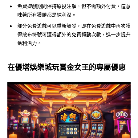
免費遊戲期間保持原投注額，但不需額外付費，這意
味著所有獲勝都是純利潤。
部分免費遊戲可以重新觸發，即在免費遊戲中再次獲
得散布符號可獲得額外的免費轉動次數，進一步提升
獲利潛力。
在優塔娛樂城玩賞金女王的專屬優惠