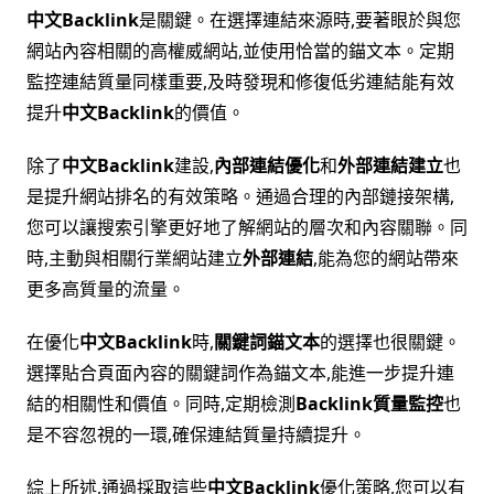
中文Backlink
是關鍵。在選擇連結來源時,要著眼於與您
網站內容相關的高權威網站,並使用恰當的錨文本。定期
監控連結質量同樣重要,及時發現和修復低劣連結能有效
提升
中文Backlink
的價值。
除了
中文Backlink
建設,
內部連結優化
和
外部連結建立
也
是提升網站排名的有效策略。通過合理的內部鏈接架構,
您可以讓搜索引擎更好地了解網站的層次和內容關聯。同
時,主動與相關行業網站建立
外部連結
,能為您的網站帶來
更多高質量的流量。
在優化
中文Backlink
時,
關鍵詞錨文本
的選擇也很關鍵。
選擇貼合頁面內容的關鍵詞作為錨文本,能進一步提升連
結的相關性和價值。同時,定期檢測
Backlink質量監控
也
是不容忽視的一環,確保連結質量持續提升。
綜上所述,通過採取這些
中文Backlink
優化策略,您可以有