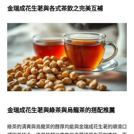
金瑞成花生荖與各式茶飲之完美互補
金瑞成花生荖與綠茶與烏龍茶的搭配推薦
綠茶的清爽與烏龍茶的醇厚均能與金瑞成花生荖的順滑口