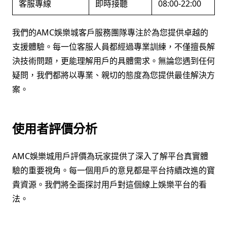
客服專線
即時接聽
08:00-22:00
我們的AMC娛樂城客戶服務團隊專注於為您提供卓越的
支援體驗。每一位客服人員都經過專業訓練，不僅擅長解
決技術問題，更能理解用戶的具體需求。無論您遇到任何
疑問，我們都將以專業、親切的態度為您提供最佳解決方
案。
使用者評價分析
AMC娛樂城用戶評價為玩家提供了深入了解平台真實體
驗的重要視角。每一個用戶的意見都是平台持續改進的寶
貴資源。我們將全面探討用戶對這個線上娛樂平台的看
法。