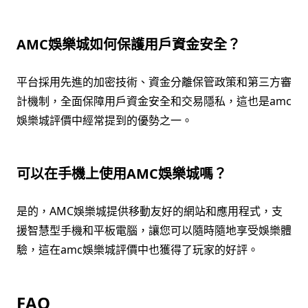
AMC娛樂城如何保護用戶資金安全？
平台採用先進的加密技術、資金分離保管政策和第三方審
計機制，全面保障用戶資金安全和交易隱私，這也是amc
娛樂城評價中經常提到的優勢之一。
可以在手機上使用AMC娛樂城嗎？
是的，AMC娛樂城提供移動友好的網站和應用程式，支
援智慧型手機和平板電腦，讓您可以隨時隨地享受娛樂體
驗，這在amc娛樂城評價中也獲得了玩家的好評。
FAQ