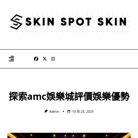
Skip
to
content
探索amc娛樂城評價娛樂優勢
Admin
10 月 25, 2025