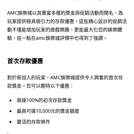
AMC娛樂城以其豐富多樣的獎金與促銷活動而聞名，為
玩家提供極具吸引力的存款優惠。這些精心設計的促銷活
動不僅能增加玩家的遊戲樂趣，更能最大化您的娛樂體
驗，這一點在amc娛樂城評價中也得到了強調。
首次存款優惠
對於新加入的玩家，AMC娛樂城提供令人興奮的首次存
款獎金。您可以期待以下優惠：
高達100%的初次存款獎金
最高可達10,000元的獎金額度
靈活的存款條件