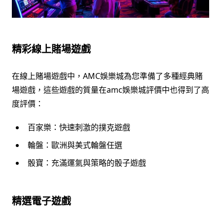
精彩線上賭場遊戲
在線上賭場遊戲中，AMC娛樂城為您準備了多種經典賭
場遊戲，這些遊戲的質量在amc娛樂城評價中也得到了高
度評價：
百家樂：快速刺激的撲克遊戲
輪盤：歐洲與美式輪盤任選
骰寶：充滿運氣與策略的骰子遊戲
精選電子遊戲