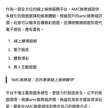
作為一個全方位的線上娛樂服務平台，AMC娛樂城提供
多樣化的遊戲選擇和娛樂體驗。根據用戶的amc娛樂城評
價，玩家可以暢享各種精彩遊戲，從傳統賭場遊戲到現代
電子競技，應有盡有。
線上賭場遊戲
電子競技
體育博彩
真人互動遊戲
AMC娛樂城：您的專業線上娛樂夥伴
平台不僅注重遊戲多樣性，更致力於創造安全、公平的遊
戲環境。根據amc娛樂城評價，無論您是新手還是資深玩
家，都能在AMC娛樂城找到適合自己的娛樂方式。