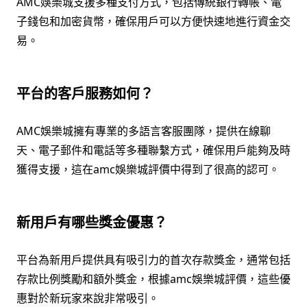
AMC娛樂城支援多種支付方式，包括傳統銀行轉帳、電
子錢包和加密貨幣，確保用戶可以方便快速地進行資金交
易。
平台的客戶服務如何？
AMC娛樂城擁有專業的多語言客服團隊，提供在線聊
天、電子郵件和電話等多種聯繫方式，確保用戶能夠及時
獲得支援，這在amc娛樂城評價中得到了很高的認可。
新用戶有哪些獎金優惠？
平台為新用戶提供具有吸引力的首次存款獎金，通常包括
存款比例獎勵和額外獎金，根據amc娛樂城評價，這些優
惠對於新玩家來說非常吸引。