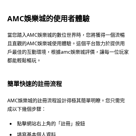
AMC娛樂城的使用者體驗
當您踏入AMC娛樂城的數位世界時，您將獲得一個流暢
且直觀的AMC娛樂城使用體驗。這個平台致力於提供用
戶最佳的互動環境，根據amc娛樂城評價，讓每一位玩家
都能輕鬆暢玩。
簡單快速的註冊流程
AMC娛樂城的註冊流程設計得極其簡單明瞭。您只需完
成以下幾個步驟：
點擊網站右上角的「註冊」按鈕
填寫基本個人資料