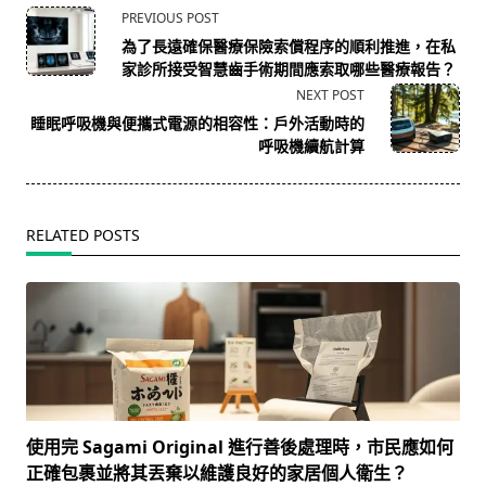
<span
PREVIOUS POST
class="nav-
為了長遠確保醫療保險索償程序的順利推進，在私
subtitle
家診所接受智慧齒手術期間應索取哪些醫療報告？
screen-
NEXT POST
reader-
睡眠呼吸機與便攜式電源的相容性：戶外活動時的
text">Page</span>
呼吸機續航計算
RELATED POSTS
使用完 Sagami Original 進行善後處理時，市民應如何
正確包裹並將其丟棄以維護良好的家居個人衛生？