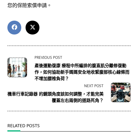
您的保險索償申請。
<span
PREVIOUS POST
class="nav-
產後運動復康 療程中所編排的腹直肌分離修復動
subtitle
作，如何協助新手媽媽安全地收緊腹部核心線條而
screen-
不增加腰椎負荷？
reader-
NEXT POST
text">Page</span>
機車行車記錄器 的鏡頭角度該如何調整，才能完美
覆蓋左右兩側的道路死角？
RELATED POSTS