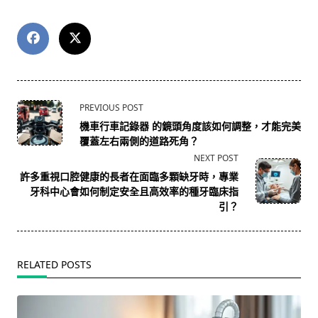
<span
PREVIOUS POST
class="nav-
機車行車記錄器 的鏡頭角度該如何調整，才能完美
subtitle
覆蓋左右兩側的道路死角？
screen-
NEXT POST
reader-
許多重視口腔健康的長者在面臨多顆缺牙時，專業
text">Page</span>
牙科中心會如何制定安全且高效率的種牙臨床指
引？
RELATED POSTS