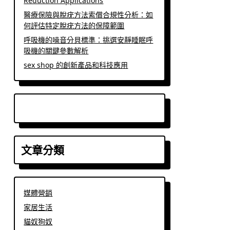
Reduction Applications
醫療保險與脫疣方法索償合規性分析：如
何評估特定脫疣方法的保障範圍
呼吸機的噪音分貝標準：挑選安靜睡眠呼
吸機的關鍵參數解析
sex shop 的創新產品和科技應用
文章分類
媒體營銷
家居生活
貓奴狗奴