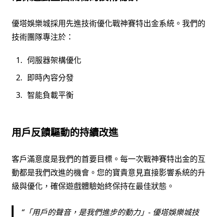
優塔娛樂城採用先進技術優化戰神賽特出金系統。我們的
技術團隊專注於：
伺服器架構優化
即時內容分發
智能負載平衡
用戶反饋驅動的持續改進
客戶滿意度是我們的首要目標。每一次戰神賽特出金的互
動都是我們改進的機會。您的寶貴意見直接影響系統的升
級與優化，確保遊戲體驗始終保持在最佳狀態。
「用戶的聲音，是我們進步的動力」- 優塔娛樂城技