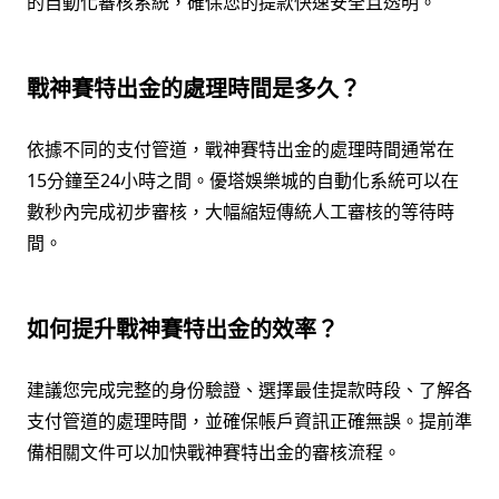
的自動化審核系統，確保您的提款快速安全且透明。
戰神賽特出金的處理時間是多久？
依據不同的支付管道，戰神賽特出金的處理時間通常在
15分鐘至24小時之間。優塔娛樂城的自動化系統可以在
數秒內完成初步審核，大幅縮短傳統人工審核的等待時
間。
如何提升戰神賽特出金的效率？
建議您完成完整的身份驗證、選擇最佳提款時段、了解各
支付管道的處理時間，並確保帳戶資訊正確無誤。提前準
備相關文件可以加快戰神賽特出金的審核流程。