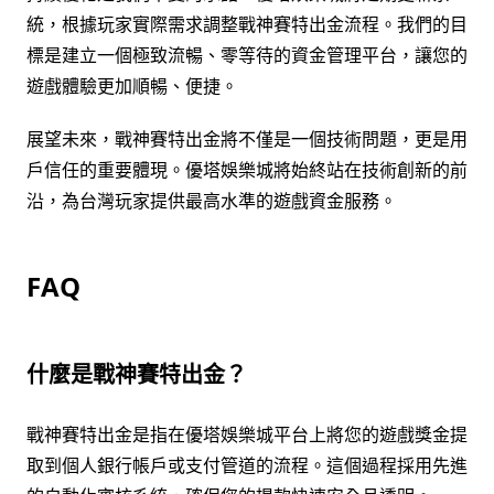
統，根據玩家實際需求調整戰神賽特出金流程。我們的目
標是建立一個極致流暢、零等待的資金管理平台，讓您的
遊戲體驗更加順暢、便捷。
展望未來，戰神賽特出金將不僅是一個技術問題，更是用
戶信任的重要體現。優塔娛樂城將始終站在技術創新的前
沿，為台灣玩家提供最高水準的遊戲資金服務。
FAQ
什麼是戰神賽特出金？
戰神賽特出金是指在優塔娛樂城平台上將您的遊戲獎金提
取到個人銀行帳戶或支付管道的流程。這個過程採用先進