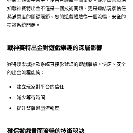
在線上娛樂平台中，使用者體驗至關重要。優塔娛樂城深
知戰神賽特出金不僅是一個技術問題，更是連結玩家信任
與滿意度的關鍵環節。您的遊戲體驗從一個流暢、安全的
提款系統開始。
戰神賽特出金對遊戲樂趣的深層影響
賽特娛樂城提款系統直接影響您的遊戲體驗。快速、安全
的出金流程能夠：
建立玩家對平台的信任
減少等待時間
提升整體遊戲流暢度
確保遊戲畫面流暢的技術秘訣