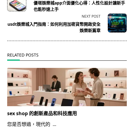
class="nav-
優塔娛樂城app介面優化心得：人性化設計讓新手
subtitle
也能秒速上手
screen-
NEXT POST
reader-
usdt娛樂城入門指南：如何利用加密貨幣開啟安全
text">Page</span>
娛樂新篇章
RELATED POSTS
sex shop 的創新產品和科技應用
您是否想過，現代的
...