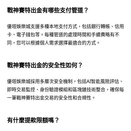
戰神賽特出金有哪些支付管道？
優塔娛樂城支援多種本地支付方式，包括銀行轉帳、信用
卡、電子錢包等。每種管道的處理時間和手續費略有不
同，您可以根據個人需求選擇最適合的方式。
戰神賽特出金的安全性如何？
優塔娛樂城採用多層次安全機制，包括AI智能風險評估、
即時交易監控、身份驗證模組和區塊鏈技術整合，確保每
一筆戰神賽特出金交易的安全性和合規性。
有什麼提款限額嗎？