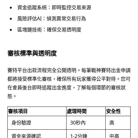
資金追蹤系統：即時監控交易來源
風險評估AI：偵測異常交易行為
區塊鏈技術：確保交易透明度
審核標準與透明度
賽特平台出款流程完全公開透明。每筆戰神賽特出金申請
都將接受標準化審核，確保所有玩家獲得公平對待。您可
在會員後台即時追蹤出金進度，了解每個環節的審核狀
態。
審核項目
處理時間
安全性
身份驗證
30秒內
高
資金來源確認
1-2分鐘
中高