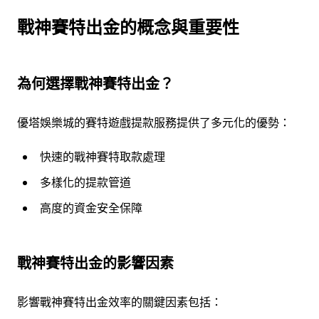
戰神賽特出金的概念與重要性
為何選擇戰神賽特出金？
優塔娛樂城的賽特遊戲提款服務提供了多元化的優勢：
快速的戰神賽特取款處理
多樣化的提款管道
高度的資金安全保障
戰神賽特出金的影響因素
影響戰神賽特出金效率的關鍵因素包括：