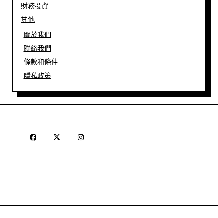
財務投資
其他
關於我們
聯絡我們
條款和條件
隱私政策